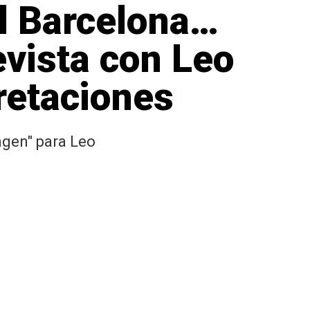
al Barcelona…
evista con Leo
retaciones
agen" para Leo