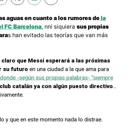
as aguas en cuanto a los rumores de
la
el FC Barcelona
,
n
ni siquiera
sus propias
ara
s han evitado las teorías que van más
ó claro que Messi esperará a las próximas
r su futuro
en una ciudad a la que ama para
 donde -según sus propias palabras- “siempre
 club catalán ya con algún puesto directivo
…
tivamente.
lo y que en este momento nada lo distrae.