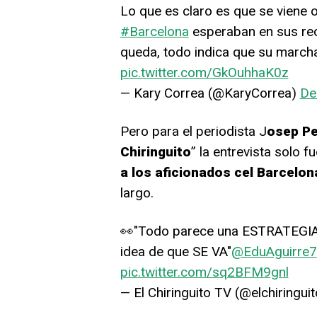
Lo que es claro es que se viene 
#Barcelona
esperaban en sus rec
queda, todo indica que su march
pic.twitter.com/GkOuhhaK0z
— Kary Correa (@KaryCorrea)
De
Pero para el periodista J
osep Pe
Chiringuito
” la entrevista solo f
a los aficionados cel Barcelon
largo.
👀"Todo parece una ESTRATEGIA d
idea de que SE VA"
@EduAguirre7
pic.twitter.com/sq2BFM9gnl
— El Chiringuito TV (@elchiringui