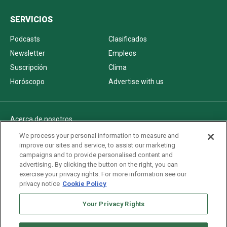
SERVICIOS
Podcasts
Clasificados
Newsletter
Empleos
Suscripción
Clima
Horóscopo
Advertise with us
Acerca de nosotros
Politica de privacidad
We process your personal information to measure and
improve our sites and service, to assist our marketing
Pautas Editoriales
campaigns and to provide personalised content and
AdChoices
advertising. By clicking the button on the right, you can
exercise your privacy rights. For more information see our
Advertise with us
privacy notice
Cookie Policy
Newsletters
Sitemap
Your Privacy Rights