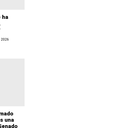
e ha
,
r
 2026
rmado
as una
 Senado