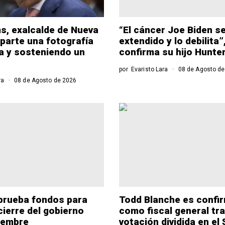
s, exalcalde de Nueva
“El cáncer Joe Biden s
parte una fotografía
extendido y lo debilita”
a y sosteniendo un
confirma su hijo Hunte
por
Evaristo Lara
08 de Agosto de
ra
08 de Agosto de 2026
prueba fondos para
Todd Blanche es confi
cierre del gobierno
como fiscal general tr
iembre
votación dividida en el