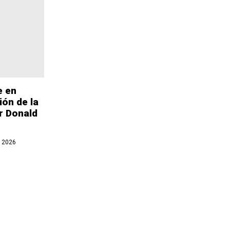
e en
ión de la
r Donald
 2026