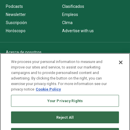
Podcasts
Clasificados
Newsletter
Empleos
Suscripción
Clima
Horóscopo
Advertise with us
Acerca de nosotros
Politica de privacidad
We process your personal information to measure and
improve our sites and service, to assist our marketing
Pautas Editoriales
campaigns and to provide personalised content and
AdChoices
advertising. By clicking the button on the right, you can
exercise your privacy rights. For more information see our
Advertise with us
privacy notice
Cookie Policy
Newsletters
Sitemap
Your Privacy Rights
Reject All
Copyright © 2026. All rights reserved