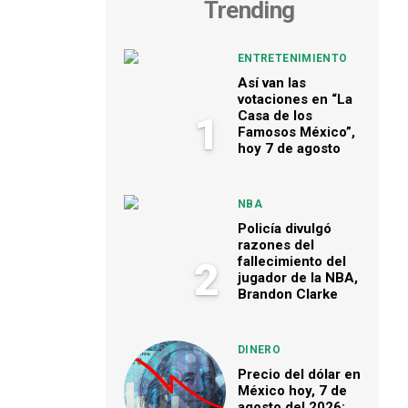
Trending
ENTRETENIMIENTO
Así van las
votaciones en “La
Casa de los
1
Famosos México”,
hoy 7 de agosto
NBA
Policía divulgó
razones del
fallecimiento del
2
jugador de la NBA,
Brandon Clarke
DINERO
Precio del dólar en
México hoy, 7 de
agosto del 2026: