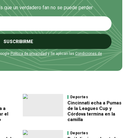
es que un verdadero fan no se puede perder
SUSCRIBIRME
Google
Política de privacidad
y Se aplican las
Condiciones de
Deportes
Cincinnati echa a Pumas
a a
de la Leagues Cup y
r el
Córdova termina en la
o
camilla
Deportes