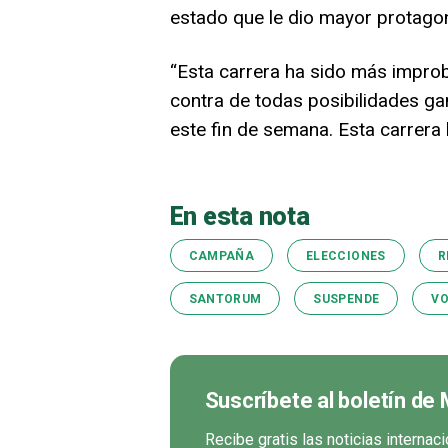
estado que le dio mayor protago
“Esta carrera ha sido más improb
contra de todas posibilidades g
este fin de semana. Esta carrera l
En esta nota
CAMPAÑA
ELECCIONES
R
SANTORUM
SUSPENDE
V
Suscríbete al boletín de
Recibe gratis las noticias interna