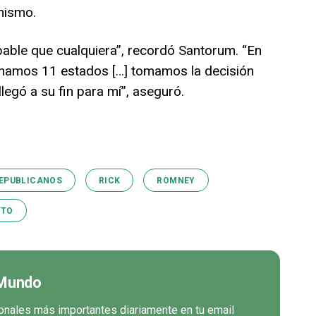
nismo.
able que cualquiera”, recordó Santorum. “En
anamos 11 estados […] tomamos la decisión
legó a su fin para mí”, aseguró.
EPUBLICANOS
RICK
ROMNEY
OTO
 Mundo
cionales más importantes diariamente en tu email