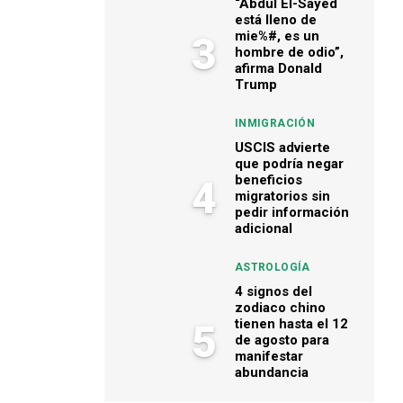
“Abdul El-Sayed
está lleno de
mie%#, es un
3
hombre de odio”,
afirma Donald
Trump
INMIGRACIÓN
USCIS advierte
que podría negar
beneficios
4
migratorios sin
pedir información
adicional
ASTROLOGÍA
4 signos del
zodiaco chino
tienen hasta el 12
5
de agosto para
manifestar
abundancia