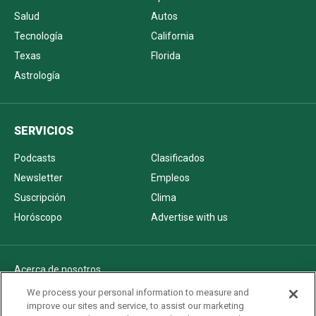
Salud
Autos
Tecnología
California
Texas
Florida
Astrología
SERVICIOS
Podcasts
Clasificados
Newsletter
Empleos
Suscripción
Clima
Horóscopo
Advertise with us
Acerca de nosotros
Politica de privacidad
We process your personal information to measure and
improve our sites and service, to assist our marketing
Pautas Editoriales