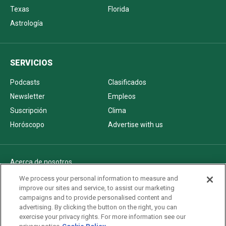
Texas
Florida
Astrología
SERVICIOS
Podcasts
Clasificados
Newsletter
Empleos
Suscripción
Clima
Horóscopo
Advertise with us
Acerca de nosotros
Politica de privacidad
We process your personal information to measure and
improve our sites and service, to assist our marketing
Pautas Editoriales
campaigns and to provide personalised content and
AdChoices
advertising. By clicking the button on the right, you can
exercise your privacy rights. For more information see our
Advertise with us