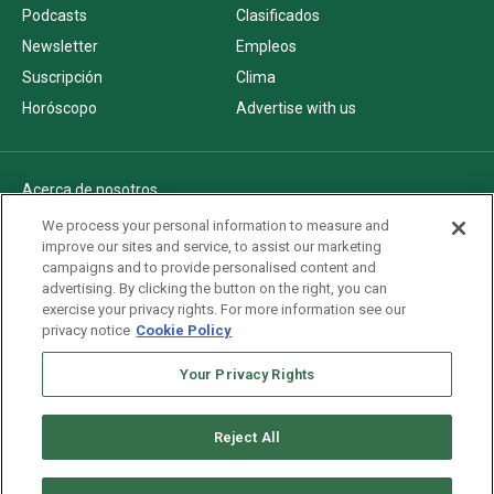
Podcasts
Clasificados
Newsletter
Empleos
Suscripción
Clima
Horóscopo
Advertise with us
Acerca de nosotros
Politica de privacidad
We process your personal information to measure and
improve our sites and service, to assist our marketing
Pautas Editoriales
campaigns and to provide personalised content and
AdChoices
advertising. By clicking the button on the right, you can
exercise your privacy rights. For more information see our
Advertise with us
privacy notice
Cookie Policy
Newsletters
Your Privacy Rights
Sitemap
Reject All
Copyright © 2026. All rights reserved