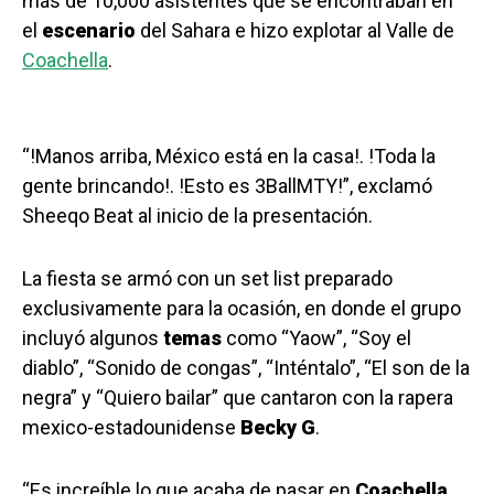
más de 10,000 asistentes que se encontraban en
el
escenario
del Sahara e hizo explotar al Valle de
Coachella
.
“!Manos arriba, México está en la casa!. !Toda la
gente brincando!. !Esto es 3BallMTY!”, exclamó
Sheeqo Beat al inicio de la presentación.
La fiesta se armó con un set list preparado
exclusivamente para la ocasión, en donde el grupo
incluyó algunos
temas
como “Yaow”, “Soy el
diablo”, “Sonido de congas”, “Inténtalo”, “El son de la
negra” y “Quiero bailar” que cantaron con la rapera
mexico-estadounidense
Becky G
.
“Es increíble lo que acaba de pasar en
Coachella
,