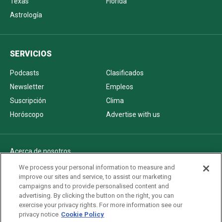
Texas
Florida
Astrología
SERVICIOS
Podcasts
Clasificados
Newsletter
Empleos
Suscripción
Clima
Horóscopo
Advertise with us
Acerca de nosotros
Politica de privacidad
We process your personal information to measure and
improve our sites and service, to assist our marketing
Pautas Editoriales
campaigns and to provide personalised content and
AdChoices
advertising. By clicking the button on the right, you can
exercise your privacy rights. For more information see our
Advertise with us
privacy notice
Cookie Policy
Newsletters