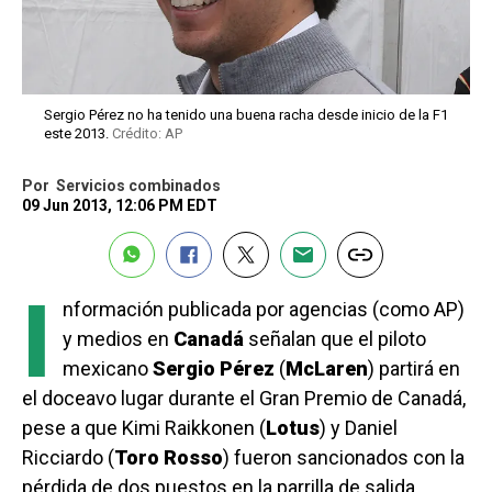
Sergio Pérez no ha tenido una buena racha desde inicio de la F1
este 2013.
Crédito: AP
Por
Servicios combinados
09 Jun 2013, 12:06 PM EDT
I
nformación publicada por agencias (como AP)
y medios en
Canadá
señalan que el piloto
mexicano
Sergio Pérez
(
McLaren
) partirá en
el doceavo lugar durante el Gran Premio de Canadá,
pese a que Kimi Raikkonen (
Lotus
) y Daniel
Ricciardo (
Toro Rosso
) fueron sancionados con la
pérdida de dos puestos en la parrilla de salida.