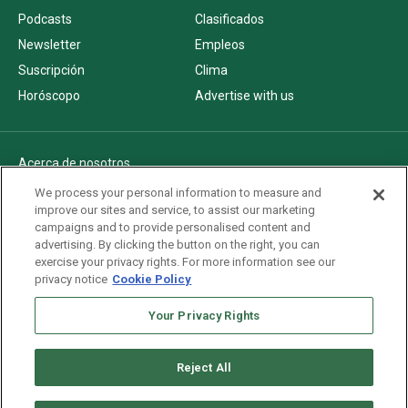
Podcasts
Clasificados
Newsletter
Empleos
Suscripción
Clima
Horóscopo
Advertise with us
Acerca de nosotros
Politica de privacidad
We process your personal information to measure and
improve our sites and service, to assist our marketing
Pautas Editoriales
campaigns and to provide personalised content and
AdChoices
advertising. By clicking the button on the right, you can
exercise your privacy rights. For more information see our
Advertise with us
privacy notice
Cookie Policy
Newsletters
Your Privacy Rights
Sitemap
Reject All
Copyright © 2026. All rights reserved