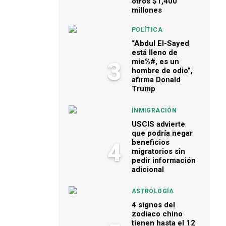
otros $1,400
millones
POLÍTICA
“Abdul El-Sayed
está lleno de
mie%#, es un
3
hombre de odio”,
afirma Donald
Trump
INMIGRACIÓN
USCIS advierte
que podría negar
beneficios
4
migratorios sin
pedir información
adicional
ASTROLOGÍA
4 signos del
zodiaco chino
tienen hasta el 12