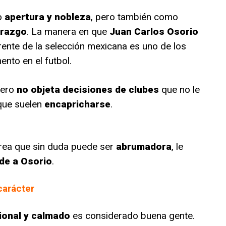
o
apertura y nobleza
, pero también como
erazgo
. La manera en que
Juan Carlos Osorio
rente de la selección mexicana es uno de los
to en el futbol.
pero
no objeta decisiones de clubes
que no le
 que suelen
encapricharse
.
area que sin duda puede ser
abrumadora
, le
de a Osorio
.
carácter
ional y calmado
es considerado buena gente.