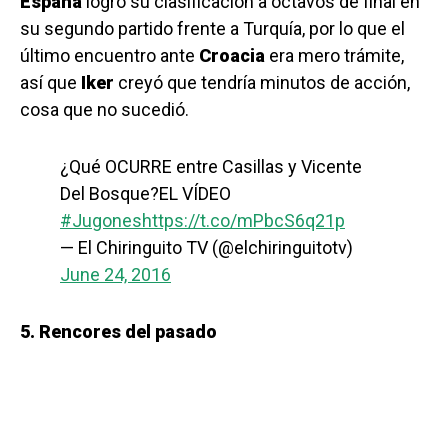
España
logró su clasificación a octavos de final en
su segundo partido frente a Turquía, por lo que el
último encuentro ante
Croacia
era mero trámite,
así que
Iker
creyó que tendría minutos de acción,
cosa que no sucedió.
¿Qué OCURRE entre Casillas y Vicente
Del Bosque?EL VÍDEO
#Jugones
https://t.co/mPbcS6q21p
— El Chiringuito TV (@elchiringuitotv)
June 24, 2016
5. Rencores del pasado