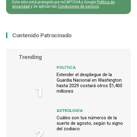
Este sitio está protegido por reCAPTCHA y Google
Política de
privacidad
y Se aplican las
Condiciones de servicio
.
Contenido Patrocinado
Trending
POLÍTICA
Extender el despliegue de la
Guardia Nacional en Washington
1
hasta 2029 costará otros $1,400
millones
ASTROLOGÍA
Cuáles son tus números de la
suerte de agosto, según tu signo
2
del zodiaco