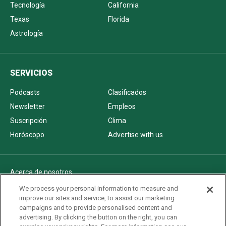
Tecnología
California
Texas
Florida
Astrología
SERVICIOS
Podcasts
Clasificados
Newsletter
Empleos
Suscripción
Clima
Horóscopo
Advertise with us
Acerca de nosotros
Politica de privacidad
We process your personal information to measure and
improve our sites and service, to assist our marketing
Pautas Editoriales
campaigns and to provide personalised content and
AdChoices
advertising. By clicking the button on the right, you can