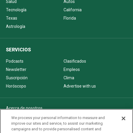
Salud
Autos
Tecnología
California
Texas
Florida
Astrología
SERVICIOS
Podcasts
Clasificados
Newsletter
Empleos
Suscripción
Clima
Horóscopo
Advertise with us
Acerca de nosotros
Politica de privacidad
We process your personal information to measure and
improve our sites and service, to assist our marketing
Pautas Editoriales
campaigns and to provide personalised content and