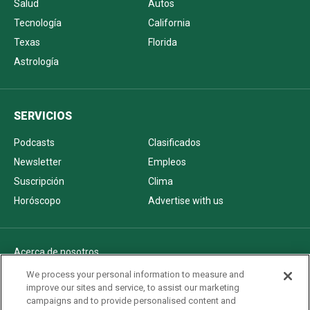
Salud
Autos
Tecnología
California
Texas
Florida
Astrología
SERVICIOS
Podcasts
Clasificados
Newsletter
Empleos
Suscripción
Clima
Horóscopo
Advertise with us
Acerca de nosotros
Politica de privacidad
We process your personal information to measure and
improve our sites and service, to assist our marketing
Pautas Editoriales
campaigns and to provide personalised content and
AdChoices