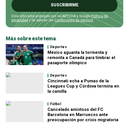
SUSCRIBIRME
Este sitio está protegido por reCAPTCHA y Google
Política de
privacidad
y Se aplican las
Condiciones de servicio
.
Más sobre este tema
Deportes
México aguanta la tormenta y
remonta a Canadá para timbrar el
pasaporte olímpico
Deportes
Cincinnati echa a Pumas de la
Leagues Cup y Córdova termina en
la camilla
Fútbol
Cancelado amistoso del FC
Barcelona en Marruecos ante
preocupación por crisis migratoria