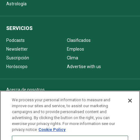
Astrología
SERVICIOS
Podcasts
Clasificados
Newsletter
Empleos
Suscripción
Clima
Horóscopo
Advertise with us
Acerca de nosotros
Politica de privacidad
We process your personal information to measure and
improve our sites and service, to assist our marketing
Pautas Editoriales
campaigns and to provide personalised content and
AdChoices
advertising. By clicking the button on the right, you can
exercise your privacy rights. For more information see our
Advertise with us
privacy notice
Cookie Policy
Newsletters