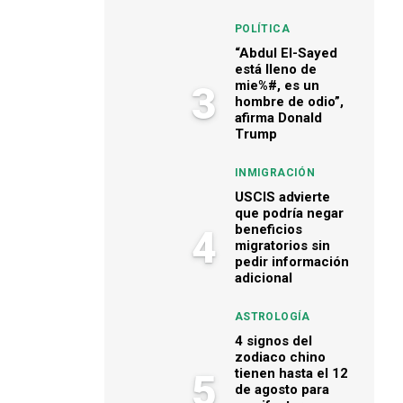
POLÍTICA
“Abdul El-Sayed
está lleno de
mie%#, es un
3
hombre de odio”,
afirma Donald
Trump
INMIGRACIÓN
USCIS advierte
que podría negar
beneficios
4
migratorios sin
pedir información
adicional
ASTROLOGÍA
4 signos del
zodiaco chino
tienen hasta el 12
5
de agosto para