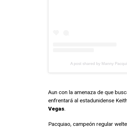
A post shared by Manny Pacq
Aun con la amenaza de que buscar
enfrentará al estadunidense Keit
Vegas
.
Pacquiao, campeón regular welter