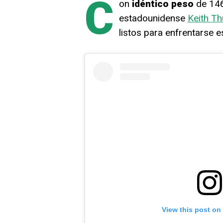
C
on
idéntico peso
de 146.
estadounidense
Keith T
listos para enfrentarse 
View this post on