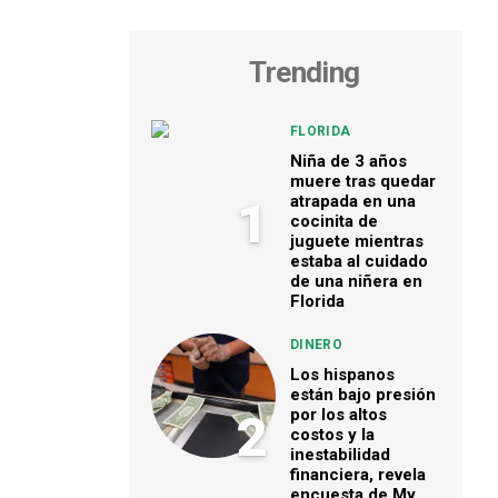
Trending
FLORIDA
Niña de 3 años
muere tras quedar
atrapada en una
1
cocinita de
juguete mientras
estaba al cuidado
de una niñera en
Florida
DINERO
Los hispanos
están bajo presión
por los altos
2
costos y la
inestabilidad
financiera, revela
encuesta de My