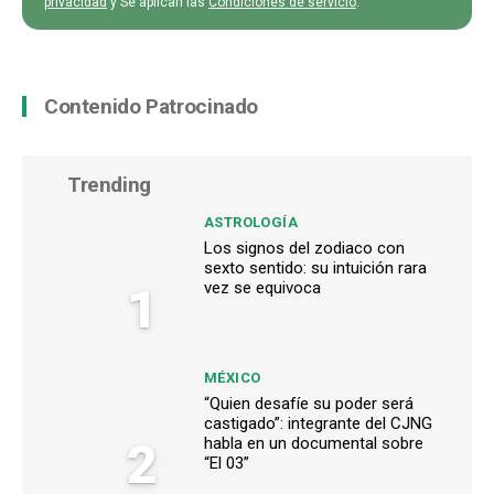
privacidad
y Se aplican las
Condiciones de servicio
.
Contenido Patrocinado
Trending
ASTROLOGÍA
Los signos del zodiaco con
sexto sentido: su intuición rara
1
vez se equivoca
MÉXICO
“Quien desafíe su poder será
castigado”: integrante del CJNG
2
habla en un documental sobre
“El 03”