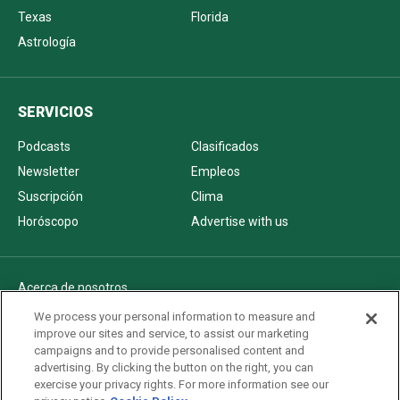
Texas
Florida
Astrología
SERVICIOS
Podcasts
Clasificados
Newsletter
Empleos
Suscripción
Clima
Horóscopo
Advertise with us
Acerca de nosotros
Politica de privacidad
We process your personal information to measure and
improve our sites and service, to assist our marketing
Pautas Editoriales
campaigns and to provide personalised content and
AdChoices
advertising. By clicking the button on the right, you can
exercise your privacy rights. For more information see our
Advertise with us