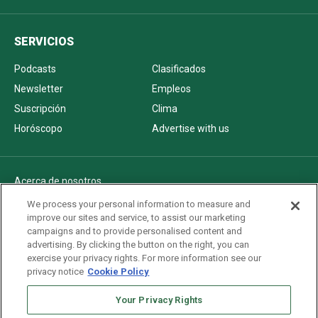
SERVICIOS
Podcasts
Clasificados
Newsletter
Empleos
Suscripción
Clima
Horóscopo
Advertise with us
Acerca de nosotros
Politica de privacidad
We process your personal information to measure and
improve our sites and service, to assist our marketing
Pautas Editoriales
campaigns and to provide personalised content and
AdChoices
advertising. By clicking the button on the right, you can
exercise your privacy rights. For more information see our
Advertise with us
privacy notice
Cookie Policy
Newsletters
Your Privacy Rights
Sitemap