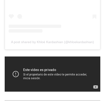
A post shared by Khloé Kardashian (@khloekardashian)