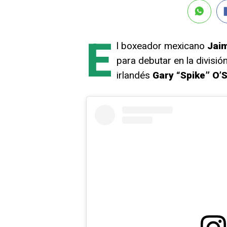
E
l boxeador mexicano
Jaim
para debutar en la divisi
irlandés
Gary “Spike” O’S