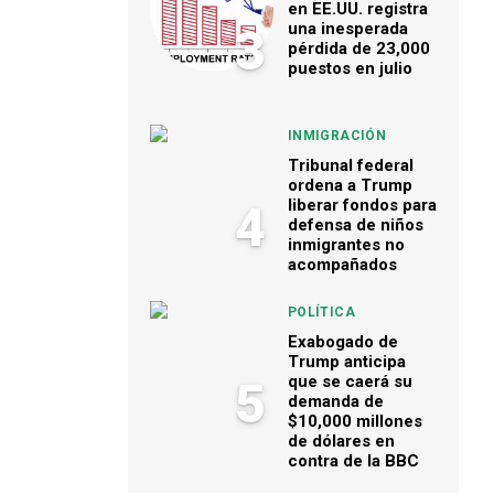
en EE.UU. registra
una inesperada
3
pérdida de 23,000
puestos en julio
INMIGRACIÓN
Tribunal federal
ordena a Trump
liberar fondos para
4
defensa de niños
inmigrantes no
acompañados
POLÍTICA
Exabogado de
Trump anticipa
que se caerá su
5
demanda de
$10,000 millones
de dólares en
contra de la BBC