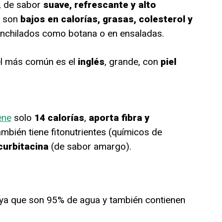
, de sabor
suave, refrescante y alto
e son
bajos en calorías, grasas, colesterol y
 enchilados como botana o en ensaladas.
el más común es el
inglés
, grande, con
piel
ene
solo
14 calorías
,
aporta fibra y
mbién tiene fitonutrientes (químicos de
curbitacina
(de sabor amargo).
ya que son 95% de agua y también contienen