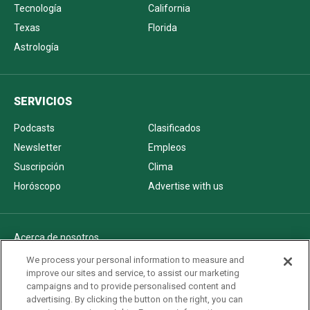
Tecnología
California
Texas
Florida
Astrología
SERVICIOS
Podcasts
Clasificados
Newsletter
Empleos
Suscripción
Clima
Horóscopo
Advertise with us
Acerca de nosotros
Politica de privacidad
We process your personal information to measure and
improve our sites and service, to assist our marketing
Pautas Editoriales
campaigns and to provide personalised content and
AdChoices
advertising. By clicking the button on the right, you can