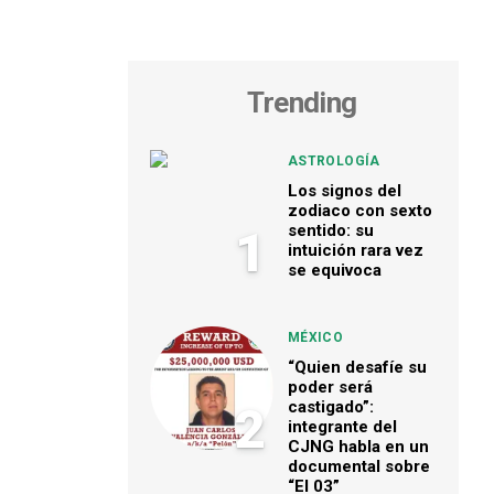
Trending
ASTROLOGÍA
Los signos del
zodiaco con sexto
sentido: su
1
intuición rara vez
se equivoca
MÉXICO
“Quien desafíe su
poder será
castigado”:
2
integrante del
CJNG habla en un
documental sobre
“El 03”