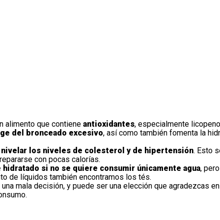
n alimento que contiene
antioxidantes
, especialmente licopeno
ge del bronceado excesivo
, así como también fomenta la hid
a
nivelar los niveles de colesterol y de hipertensión
. Esto 
repararse con pocas calorías.
e hidratado si no se quiere consumir únicamente agua
, per
to de líquidos también encontramos los tés.
una mala decisión, y puede ser una elección que agradezcas en 
consumo.