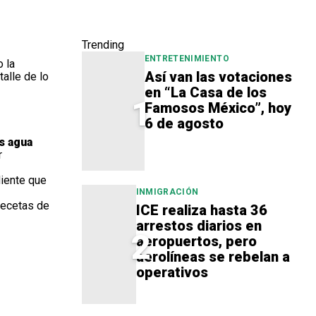
Trending
ENTRETENIMIENTO
o la
Así van las votaciones
alle de lo
en “La Casa de los
1
Famosos México”, hoy
6 de agosto
s agua
r
diente que
INMIGRACIÓN
recetas de
ICE realiza hasta 36
arrestos diarios en
2
aeropuertos, pero
aerolíneas se rebelan a
operativos