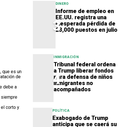
DINERO
Informe de empleo en
EE.UU. registra una
3
inesperada pérdida de
23,000 puestos en julio
INMIGRACIÓN
Tribunal federal ordena
a Trump liberar fondos
, que es un
4
para defensa de niños
ratación de
inmigrantes no
se debe a
acompañados
o siempre
el corto y
POLÍTICA
Exabogado de Trump
anticipa que se caerá su