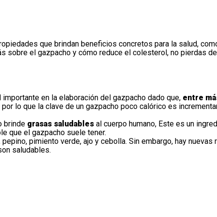
ropiedades que brindan beneficios concretos para la
salud
, com
más sobre el gazpacho y cómo reduce el colesterol, no pierdas det
el importante en la elaboración del gazpacho dado que,
entre má
por lo que la clave de un gazpacho poco calórico es incrementa
o brinde
grasas saludables
al cuerpo humano, Este es un ingre
le que el gazpacho suele tener.
 pepino, pimiento verde, ajo y cebolla. Sin embargo, hay nuevas 
son saludables.