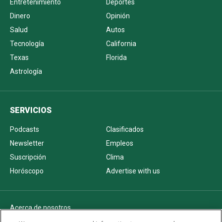
Entretenimiento
Deportes
Dinero
Opinión
Salud
Autos
Tecnología
California
Texas
Florida
Astrología
SERVICIOS
Podcasts
Clasificados
Newsletter
Empleos
Suscripción
Clima
Horóscopo
Advertise with us
Acerca de nosotros
Politica de privacidad