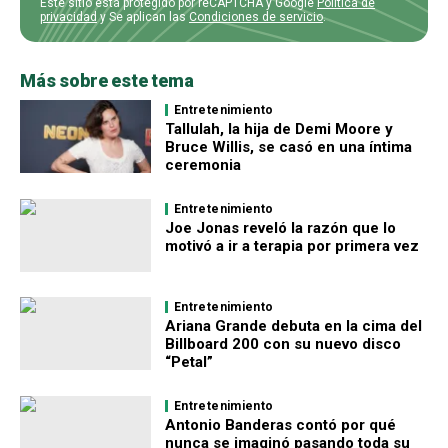
Este sitio está protegido por reCAPTCHA y Google
Política de
privacidad
y Se aplican las
Condiciones de servicio
.
Más sobre este tema
Entretenimiento
Tallulah, la hija de Demi Moore y
Bruce Willis, se casó en una íntima
ceremonia
Entretenimiento
Joe Jonas reveló la razón que lo
motivó a ir a terapia por primera vez
Entretenimiento
Ariana Grande debuta en la cima del
Billboard 200 con su nuevo disco
“Petal”
Entretenimiento
Antonio Banderas contó por qué
nunca se imaginó pasando toda su