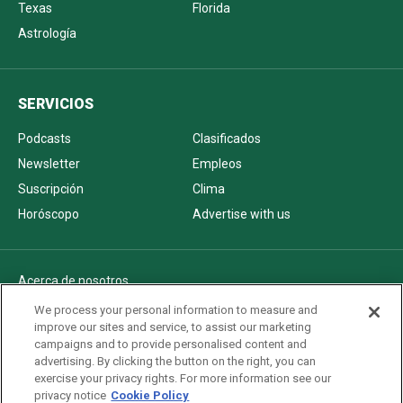
Texas
Florida
Astrología
SERVICIOS
Podcasts
Clasificados
Newsletter
Empleos
Suscripción
Clima
Horóscopo
Advertise with us
Acerca de nosotros
Politica de privacidad
We process your personal information to measure and
improve our sites and service, to assist our marketing
Pautas Editoriales
campaigns and to provide personalised content and
AdChoices
advertising. By clicking the button on the right, you can
exercise your privacy rights. For more information see our
Advertise with us
privacy notice
Cookie Policy