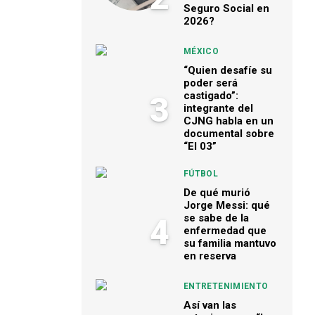
Seguro Social en
2026?
MÉXICO
“Quien desafíe su
poder será
castigado”:
3
integrante del
CJNG habla en un
documental sobre
“El 03”
FÚTBOL
De qué murió
Jorge Messi: qué
se sabe de la
4
enfermedad que
su familia mantuvo
en reserva
ENTRETENIMIENTO
Así van las