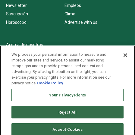
Newsletter
Empleos
Suscripción
Clima
Horóscopo
Advertise with us
Acerca de nosotros
Politica de privacidad
We process your personal information to measure and
improve our sites and service, to assist our marketing
Pautas Editoriales
campaigns and to provide personalised content and
AdChoices
advertising. By clicking the button on the right, you can
exercise your privacy rights. For more information see our
Advertise with us
privacy notice
Cookie Policy
Newsletters
Your Privacy Rights
Sitemap
Reject All
Copyright © 2026. All rights reserved
Accept Cookies