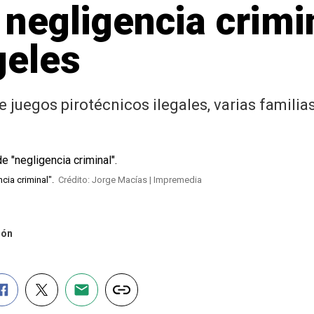
negligencia crimin
geles
e juegos pirotécnicos ilegales, varias familia
ncia criminal".
Crédito: Jorge Macías | Impremedia
ión