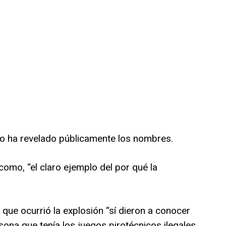
 no ha revelado públicamente los nombres.
n como, “el claro ejemplo del por qué la
que ocurrió la explosión “sí dieron a conocer
ona que tenía los juegos pirotécnicos ilegales,