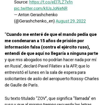
Source:
https://t.co/eEl7LZ7xfn
pic.twitter.com/kIUsJoNeNR
— Anton Gerashchenko
(@Gerashchenko_en)
August 29, 2022
“
Cuando me enteré de que el mando pedía que
me condenaran a 15 años de prisión por
información falsa (contra el ejército ruso),
entendí de que aquí no llegaría a ninguna parte
y que mis abogados no podrían hacer nada por mí
en Rusia”, declaró Pavel Filatiev a la AFP, que lo
entrevistó el lunes en la sala de espera para
solicitantes de asilo del aeropuerto Roissy-Charles
de Gaulle de París.
Su texto titulado “ZOV”, que significa “llamada” en
ruso y que al mismo tiempo recuerda las letras