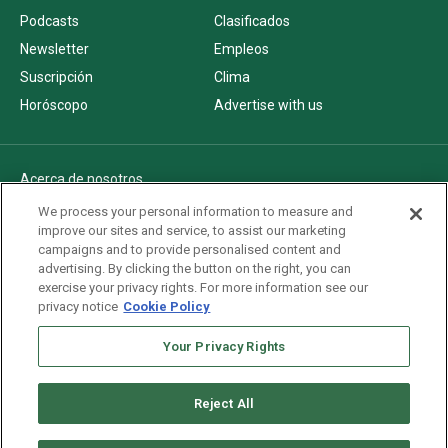
Podcasts
Clasificados
Newsletter
Empleos
Suscripción
Clima
Horóscopo
Advertise with us
Acerca de nosotros
Politica de privacidad
We process your personal information to measure and
improve our sites and service, to assist our marketing
Pautas Editoriales
campaigns and to provide personalised content and
AdChoices
advertising. By clicking the button on the right, you can
exercise your privacy rights. For more information see our
Advertise with us
privacy notice
Cookie Policy
Newsletters
Sitemap
Your Privacy Rights
Reject All
Copyright © 2026. All rights reserved