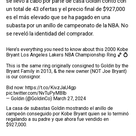
se llevó a cabo por parte de casa Goldin contó con
un total de 43 ofertas y el precio final de $927,000
es el más elevado que se ha pagado en una
subasta por un anillo de campeonato de la NBA. No
se reveló la identidad del comprador.
Here’s everything you need to know about this 2000 Kobe
Bryant Los Angeles Lakers NBA Championship Ring 🏀 💍
This is the same ring originally consigned to Goldin by the
Bryant Family in 2013, & the new owner (NOT Joe Bryant)
is our consignor.
Bid now:
https://t.co/KivzJaU4gp
pic.twitter.com/NvTuPyMBlb
— Goldin (@GoldinCo)
March 27, 2024
La casa de subastas Goldin mostrando el anillo de
campeón conseguido por Kobe Bryant quien se lo terminó
regalando a su padre y que ahora fue vendido en
$927,000.