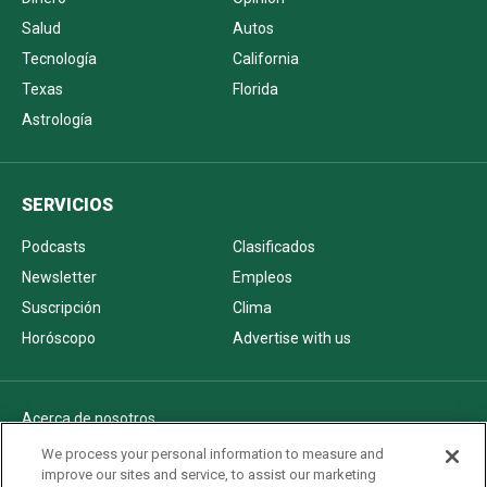
Salud
Autos
Tecnología
California
Texas
Florida
Astrología
SERVICIOS
Podcasts
Clasificados
Newsletter
Empleos
Suscripción
Clima
Horóscopo
Advertise with us
Acerca de nosotros
Politica de privacidad
We process your personal information to measure and
improve our sites and service, to assist our marketing
Pautas Editoriales