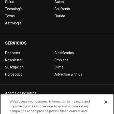
Salud
Autos
Tecnología
California
Texas
Florida
Astrología
SERVICIOS
Podcasts
Clasificados
Newsletter
Empleos
Suscripción
Clima
Horóscopo
Advertise with us
Acerca de nosotros
Politica de privacidad
We process your personal information to measure and
improve our sites and service, to assist our marketing
Pautas Editoriales
campaigns and to provide personalised content and