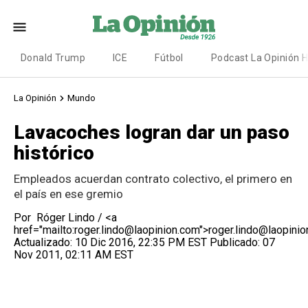
Donald Trump
ICE
Fútbol
Podcast La Opinión 
La Opinión
Mundo
Lavacoches logran dar un paso
histórico
Empleados acuerdan contrato colectivo, el primero en
el país en ese gremio
Por
Róger Lindo / <a
href="mailto:roger.lindo@laopinion.com">roger.lindo@laopini
Actualizado:
10 Dic 2016, 22:35 PM EST
Publicado:
07
Nov 2011, 02:11 AM EST