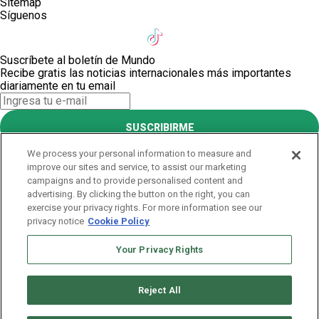
Sitemap
Síguenos
Suscríbete al boletín de Mundo
Recibe gratis las noticias internacionales más importantes
diariamente en tu email
SUSCRIBIRME
Este sitio está protegido por reCAPTCHA y Google
Política de
We process your personal information to measure and
privacidad
y Se aplican las
Condiciones de servicio
.
improve our sites and service, to assist our marketing
¡Muchas gracias!
campaigns and to provide personalised content and
advertising. By clicking the button on the right, you can
exercise your privacy rights. For more information see our
Suscríbete al boletín de Mundo
privacy notice
Cookie Policy
Recibe gratis las noticias internacionales más importantes
diariamente en tu email
Your Privacy Rights
SUSCRIBIRME
Reject All
Este sitio está protegido por reCAPTCHA y Google
Política de