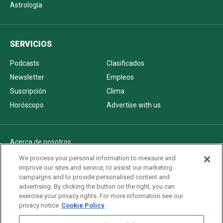
Astrología
SERVICIOS
Podcasts
Clasificados
Newsletter
Empleos
Suscripción
Clima
Horóscopo
Advertise with us
Acerca de nosotros
Politica de privacidad
We process your personal information to measure and
improve our sites and service, to assist our marketing
Pautas Editoriales
campaigns and to provide personalised content and
AdChoices
advertising. By clicking the button on the right, you can
exercise your privacy rights. For more information see our
Advertise with us
privacy notice
Cookie Policy
Newsletters