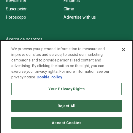
Newsletter
Empleos
Suscripción
Clima
Horóscopo
Advertise with us
Acerca de nosotros
Politica de privacidad
We process your personal information to measure and
improve our sites and service, to assist our marketing
Pautas Editoriales
campaigns and to provide personalised content and
AdChoices
advertising. By clicking the button on the right, you can
exercise your privacy rights. For more information see our
Advertise with us
privacy notice
Cookie Policy
Newsletters
Your Privacy Rights
Sitemap
Reject All
Copyright © 2026. All rights reserved
Accept Cookies