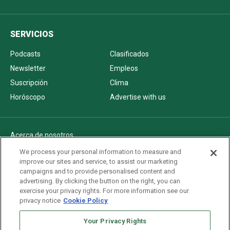
SERVICIOS
Podcasts
Clasificados
Newsletter
Empleos
Suscripción
Clima
Horóscopo
Advertise with us
Acerca de nosotros
Politica de privacidad
We process your personal information to measure and
improve our sites and service, to assist our marketing
Pautas Editoriales
campaigns and to provide personalised content and
AdChoices
advertising. By clicking the button on the right, you can
exercise your privacy rights. For more information see our
Advertise with us
privacy notice
Cookie Policy
Newsletters
Your Privacy Rights
Sitemap