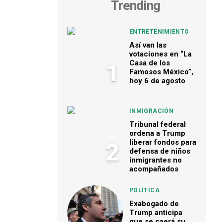
Trending
ENTRETENIMIENTO
Así van las
votaciones en “La
Casa de los
1
Famosos México”,
hoy 6 de agosto
INMIGRACIÓN
Tribunal federal
ordena a Trump
liberar fondos para
2
defensa de niños
inmigrantes no
acompañados
POLÍTICA
Exabogado de
Trump anticipa
que se caerá su