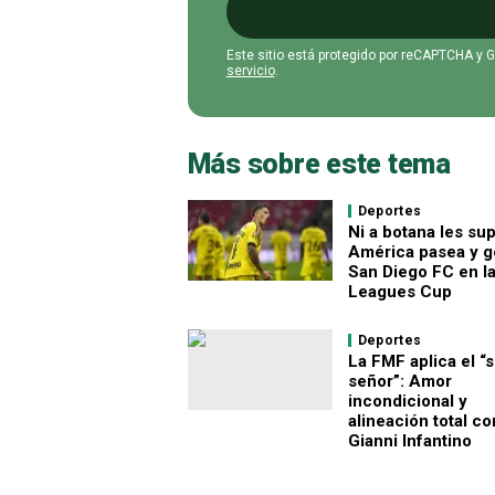
Este sitio está protegido por reCAPTCHA y 
servicio
.
Más sobre este tema
Deportes
Ni a botana les sup
América pasea y go
San Diego FC en l
Leagues Cup
Deportes
La FMF aplica el “sí
señor”: Amor
incondicional y
alineación total co
Gianni Infantino