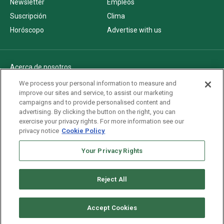
Newsletter
Empleos
Suscripción
Clima
Horóscopo
Advertise with us
Acerca de nosotros
Politica de privacidad
We process your personal information to measure and
improve our sites and service, to assist our marketing
Pautas Editoriales
campaigns and to provide personalised content and
AdChoices
advertising. By clicking the button on the right, you can
exercise your privacy rights. For more information see our
Advertise with us
privacy notice
Cookie Policy
Newsletters
Sitemap
Your Privacy Rights
Reject All
Copyright © 2026. All rights reserved
Accept Cookies