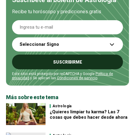
Recibe tu horóscopo y predicciones gratis
Seleccionar Signo
SUSCRIBIRME
Este sitio está protegido por reCAPTCHA y Google
Política de
privacidad
y Se aplican las
Condiciones de servicio
.
Más sobre este tema
Astrología
¿Quieres limpiar tu karma? Las 7
cosas que debes hacer desde ahora