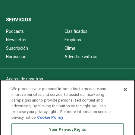
SERVICIOS
Podcasts
Clasificados
Newsletter
Empleos
Suscripción
Clima
Horóscopo
Advertise with us
Acerca de nosotros
Politica de privacidad
We process your personal information to measure and
improve our sites and service, to assist our marketing
Pautas Editoriales
campaigns and to provide personalised content and
AdChoices
advertising. By clicking the button on the right, you can
exercise your privacy rights. For more information see our
Advertise with us
privacy notice
Cookie Policy
Newsletters
Your Privacy Rights
Sitemap