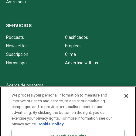
Astrología
SERVICIOS
Podcasts
Clasificados
Newsletter
Empleos
Suscripción
Clima
Horóscopo
Advertise with us
Acerca de nosotros
Politica de privacidad
We process your personal information to measure and
improve our sites and service, to assist our marketing
Pautas Editoriales
campaigns and to provide personalised content and
AdChoices
advertising. By clicking the button on the right, you can
exercise your privacy rights. For more information see our
Advertise with us
privacy notice
Cookie Policy
Newsletters