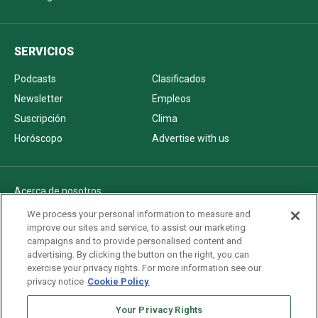
SERVICIOS
Podcasts
Clasificados
Newsletter
Empleos
Suscripción
Clima
Horóscopo
Advertise with us
Acerca de nosotros
Politica de privacidad
We process your personal information to measure and
improve our sites and service, to assist our marketing
Pautas Editoriales
campaigns and to provide personalised content and
AdChoices
advertising. By clicking the button on the right, you can
exercise your privacy rights. For more information see our
Advertise with us
privacy notice
Cookie Policy
Newsletters
Your Privacy Rights
Sitemap