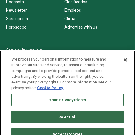
Podcasts
Clasificados
Newsletter
Empleos
Suscripción
Clima
Horóscopo
Advertise with us
Acerca de nosotros
Politica de privacidad
We process your personal information to measure and
improve our sites and service, to assist our marketing
Pautas Editoriales
campaigns and to provide personalised content and
AdChoices
advertising. By clicking the button on the right, you can
exercise your privacy rights. For more information see our
Advertise with us
privacy notice
Cookie Policy
Newsletters
Sitemap
Your Privacy Rights
Reject All
Copyright © 2026. All rights reserved
Accept Cookies