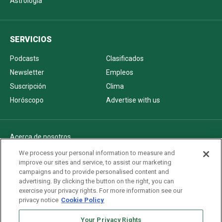
Astrología
SERVICIOS
Podcasts
Clasificados
Newsletter
Empleos
Suscripción
Clima
Horóscopo
Advertise with us
Acerca de nosotros
Politica de privacidad
We process your personal information to measure and
improve our sites and service, to assist our marketing
Pautas Editoriales
campaigns and to provide personalised content and
AdChoices
advertising. By clicking the button on the right, you can
exercise your privacy rights. For more information see our
Advertise with us
privacy notice
Cookie Policy
Newsletters
Sitemap
Your Privacy Rights