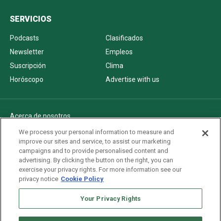
SERVICIOS
Podcasts
Clasificados
Newsletter
Empleos
Suscripción
Clima
Horóscopo
Advertise with us
Acerca de nosotros
Politica de privacidad
We process your personal information to measure and
improve our sites and service, to assist our marketing
Pautas Editoriales
campaigns and to provide personalised content and
AdChoices
advertising. By clicking the button on the right, you can
exercise your privacy rights. For more information see our
Advertise with us
privacy notice
Cookie Policy
Newsletters
Sitemap
Your Privacy Rights