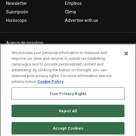
Newsletter
Empleos
Suscripción
Clima
Horóscopo
Advertise with us
Acerca de nosotros
Politica de privacidad
We process your personal information to measure and
improve our sites and service, to assist our marketing
Pautas Editoriales
campaigns and to provide personalised content and
AdChoices
advertising. By clicking the button on the right, you can
exercise your privacy rights. For more information see our
Advertise with us
privacy notice
Cookie Policy
Newsletters
Sitemap
Your Privacy Rights
Reject All
Copyright © 2026. All rights reserved
Accept Cookies